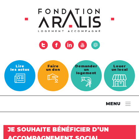
Lire
Faire
Demander
Louer
les actus
un don
un
un local
logement
MENU
JE SOUHAITE BÉNÉFICIER D’UN
ACCOMPAGNEMENT SOCIAL