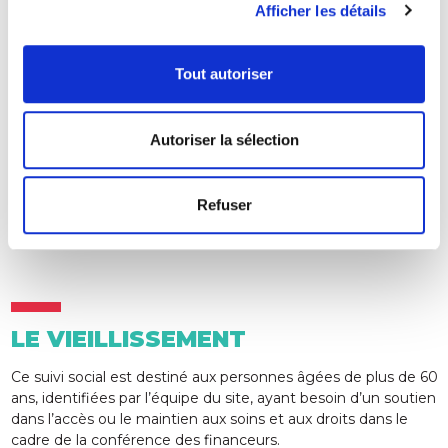
Afficher les détails
LE SUIVI SOCIAL RSA
Tout autoriser
Ce dispositif individualisé s’adresse aux bénéficiaires du RSA
et est prioritairement axé sur le volet social :
Autoriser la sélection
Accès, maintien aux droits et à la santé.
Aide à la gestion budgétaire.
Refuser
Soutien dans la recherche de logement.
Accès à la formation et/ou emploi.
LE VIEILLISSEMENT
Ce suivi social est destiné aux personnes âgées de plus de 60
ans, identifiées par l’équipe du site, ayant besoin d’un soutien
dans l’accès ou le maintien aux soins et aux droits dans le
cadre de la conférence des financeurs.